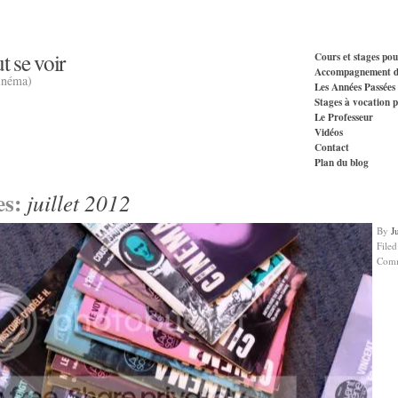
t se voir
Cours et stages pou
Accompagnement d
cinéma)
Les Années Passées
Stages à vocation p
Le Professeur
Vidéos
Contact
Plan du blog
es:
juillet 2012
By
J
File
Com