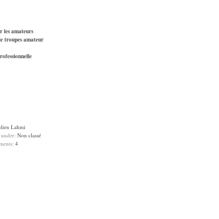
r les amateurs
e troupes amateur
rofessionnelle
ulien Lahmi
d under:
Non classé
ments:
4